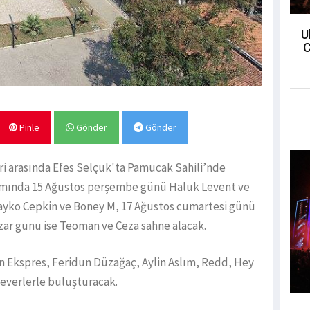
U
C
Pinle
Gönder
Gönder
eri arasında Efes Selçuk'ta Pamucak Sahili’nde
amında 15 Ağustos perşembe günü Haluk Levent ve
yko Cepkin ve Boney M, 17 Ağustos cumartesi günü
ar günü ise Teoman ve Ceza sahne alacak.
an Ekspres, Feridun Düzağaç, Aylin Aslım, Redd, Hey
severlerle buluşturacak.