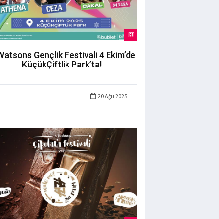
Watsons Gençlik Festivali 4 Ekim’de
KüçükÇiftlik Park’ta!
20 Ağu 2025