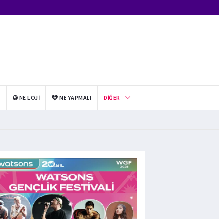
I
NE LOJI
NE YAPMALI
DIĞER