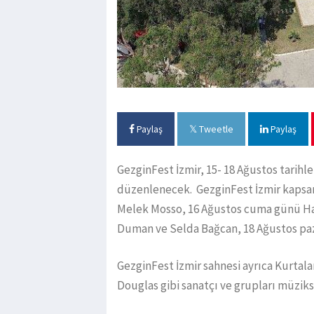
Paylaş
Tweetle
Paylaş
GezginFest İzmir, 15- 18 Ağustos tarihl
düzenlenecek. GezginFest İzmir kaps
Melek Mosso, 16 Ağustos cuma günü Ha
Duman ve Selda Bağcan, 18 Ağustos paz
GezginFest İzmir sahnesi ayrıca Kurtal
Douglas gibi sanatçı ve grupları müzik