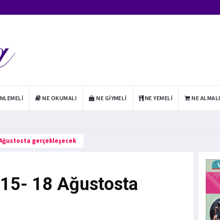
INLEMELI
NE OKUMALI
NE GIYMELI
NE YEMELI
NE ALMAL
 Ağustosta gerçekleşecek
 15- 18 Ağustosta