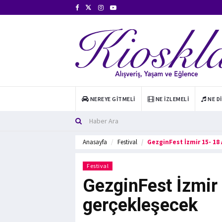
NEREYE GITMELI
NE İZLEMELI
NE D
Anasayfa
Festival
GezginFest İzmir 15- 18
Festival
GezginFest İzmir
gerçekleşecek