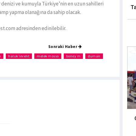
 denizi ve kumuyla Türkiye’nin en uzun sahilleri
Ta
kamp yapma olanağına da sahip olacak.
est.com adresinden edinilebilir.
Sonraki Haber
n
haluk levent
melek mosso
boney m
duman