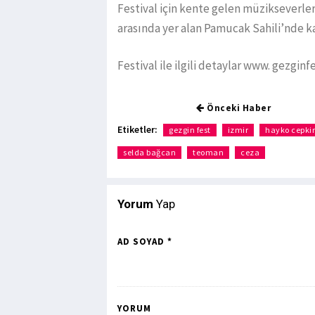
Festival için kente gelen müzikseverler
arasında yer alan Pamucak Sahili’nde 
Festival ile ilgili detaylar www. gezginf
Önceki Haber
Etiketler:
gezgin fest
izmir
hayko cepki
selda bağcan
teoman
ceza
Yorum
Yap
AD SOYAD *
YORUM