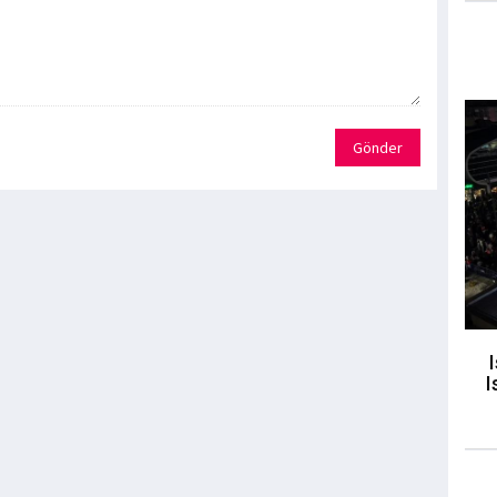
Gönder
I