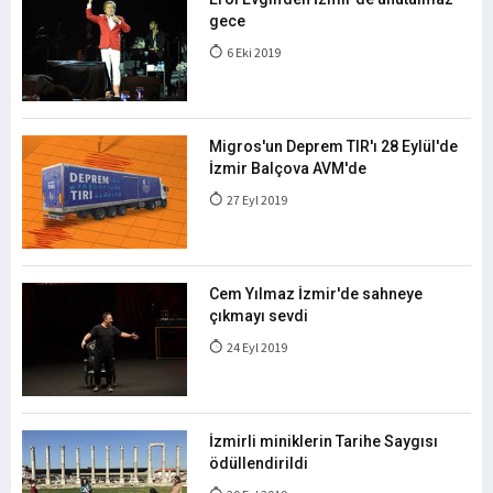
gece
6 Eki 2019
Migros'un Deprem TIR'ı 28 Eylül'de
İzmir Balçova AVM'de
27 Eyl 2019
Cem Yılmaz İzmir'de sahneye
çıkmayı sevdi
24 Eyl 2019
İzmirli miniklerin Tarihe Saygısı
ödüllendirildi