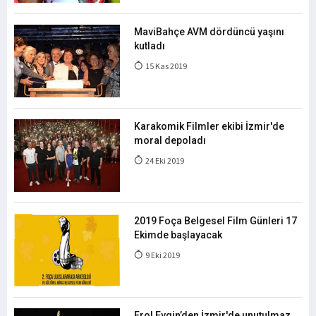
MaviBahçe AVM dördüncü yaşını
kutladı
15 Kas 2019
Karakomik Filmler ekibi İzmir'de
moral depoladı
24 Eki 2019
2019 Foça Belgesel Film Günleri 17
Ekimde başlayacak
9 Eki 2019
Erol Evgin’den İzmir'de unutulmaz