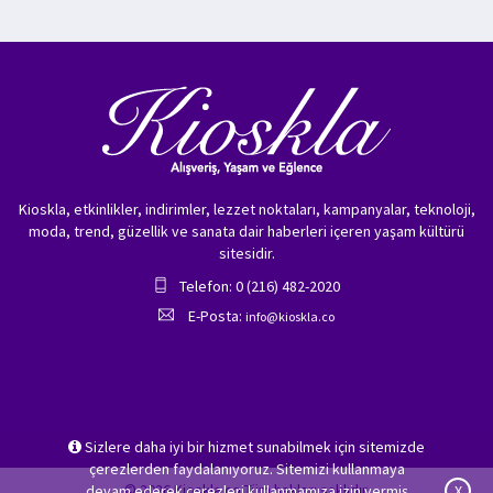
Kioskla, etkinlikler, indirimler, lezzet noktaları, kampanyalar, teknoloji,
moda, trend, güzellik ve sanata dair haberleri içeren yaşam kültürü
sitesidir.
Telefon: 0 (216) 482-2020
E-Posta:
info@kioskla.co
Sizlere daha iyi bir hizmet sunabilmek için sitemizde
çerezlerden faydalanıyoruz. Sitemizi kullanmaya
© 2026 Kioskla.co Tüm hakları saklıdır.
devam ederek çerezleri kullanmamıza izin vermiş
X