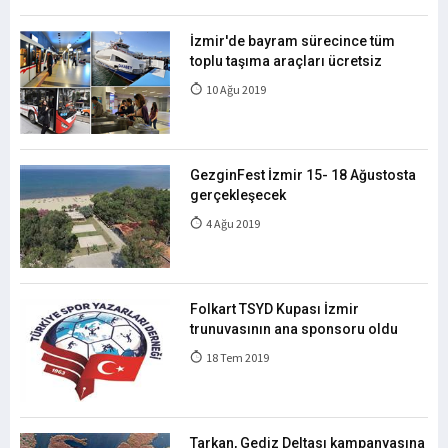
İzmir'de bayram sürecince tüm
toplu taşıma araçları ücretsiz
10 Ağu 2019
GezginFest İzmir 15- 18 Ağustosta
gerçekleşecek
4 Ağu 2019
Folkart TSYD Kupası İzmir
trunuvasının ana sponsoru oldu
18 Tem 2019
Tarkan, Gediz Deltası kampanyasına