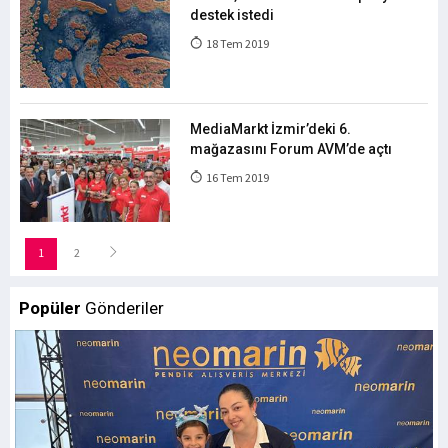
destek istedi
18 Tem 2019
MediaMarkt İzmir’deki 6.
mağazasını Forum AVM’de açtı
16 Tem 2019
1
2
Popüler
Gönderiler