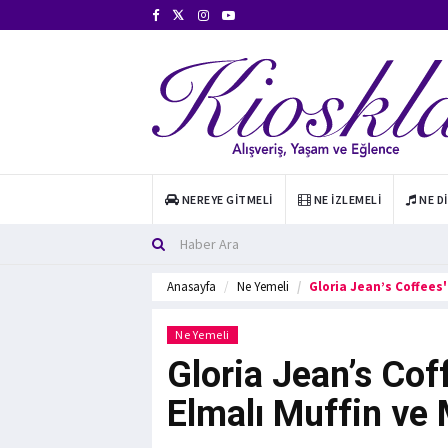
NEREYE GITMELI
NE İZLEMELI
NE D
Anasayfa
Ne Yemeli
Gloria Jean’s Coffees'i
Ne Yemeli
Gloria Jean’s Coff
Elmalı Muffin ve 