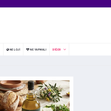
I
NE LOJI
NE YAPMALI
DIĞER