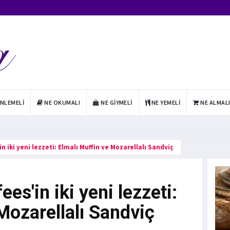
INLEMELI
NE OKUMALI
NE GIYMELI
NE YEMELI
NE ALMAL
n iki yeni lezzeti: Elmalı Muffin ve Mozarellalı Sandviç
ees'in iki yeni lezzeti:
Mozarellalı Sandviç