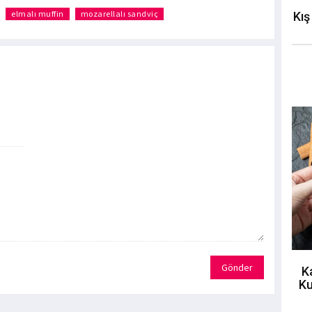
elmalı muffin
mozarellalı sandviç
Kış
Gönder
K
Ku