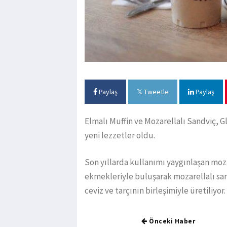
Paylaş
Tweetle
Paylaş
Elmalı Muffin ve Mozarellalı Sandviç, G
yeni lezzetler oldu.
Son yıllarda kullanımı yaygınlaşan mozar
ekmekleriyle buluşarak mozarellalı san
ceviz ve tarçının birleşimiyle üretiliyor.
Önceki Haber