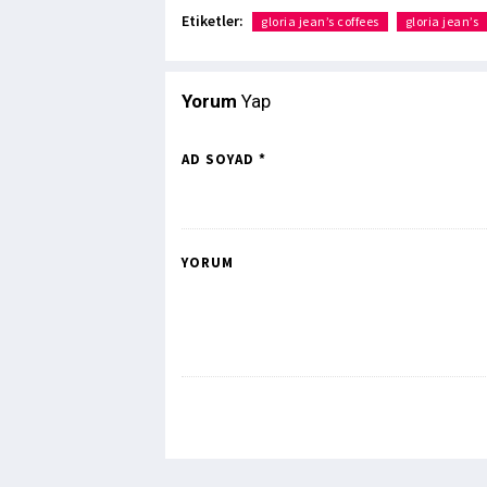
Etiketler:
gloria jean’s coffees
gloria jean’s
Yorum
Yap
AD SOYAD *
YORUM