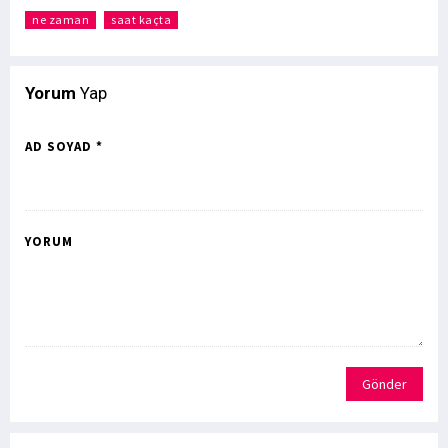
ne zaman
saat kaçta
Yorum
Yap
AD SOYAD *
YORUM
Gönder