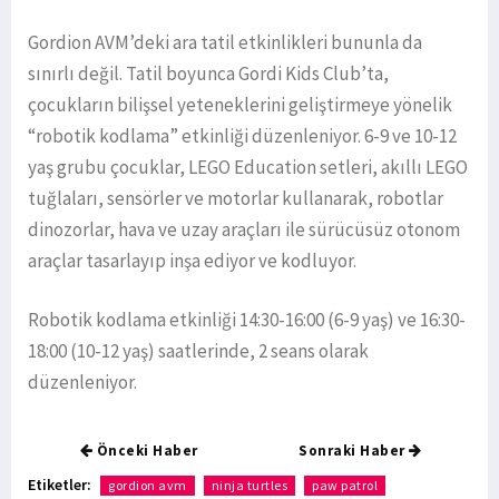
Gordion AVM’deki ara tatil etkinlikleri bununla da
sınırlı değil. Tatil boyunca Gordi Kids Club’ta,
çocukların bilişsel yeteneklerini geliştirmeye yönelik
“robotik kodlama” etkinliği düzenleniyor. 6-9 ve 10-12
yaş grubu çocuklar, LEGO Education setleri, akıllı LEGO
tuğlaları, sensörler ve motorlar kullanarak, robotlar
dinozorlar, hava ve uzay araçları ile sürücüsüz otonom
araçlar tasarlayıp inşa ediyor ve kodluyor.
Robotik kodlama etkinliği 14:30-16:00 (6-9 yaş) ve 16:30-
18:00 (10-12 yaş) saatlerinde, 2 seans olarak
düzenleniyor.
Önceki Haber
Sonraki Haber
Etiketler:
gordion avm
ninja turtles
paw patrol