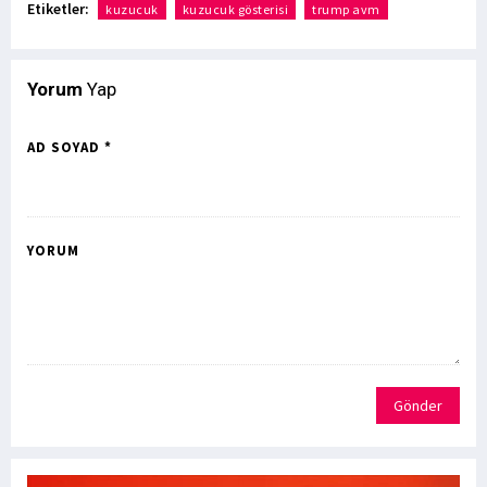
Etiketler:
kuzucuk
kuzucuk gösterisi
trump avm
Yorum
Yap
AD SOYAD *
YORUM
Gönder