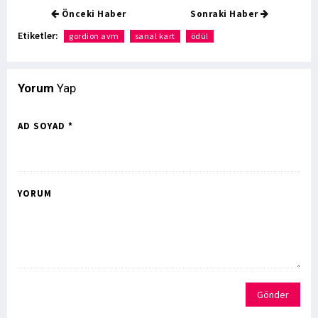
Önceki Haber
Sonraki Haber
Etiketler:
gordion avm
sanal kart
ödül
Yorum
Yap
AD SOYAD *
YORUM
Gönder