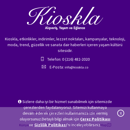
Kioskla, etkinlikler, indirimler, lezzet noktaları, kampanyalar, teknoloji,
moda, trend, güzellik ve sanata dair haberleri içeren yaşam kültürü
sitesidir.
Telefon: 0 (216) 482-2020
E-Posta:
info@kioskla.co
Sizlere daha iyi bir hizmet sunabilmek için sitemizde
çerezlerden faydalanıyoruz. Sitemizi kullanmaya
© 2026 Kioskla.co Tüm hakları saklıdır.
devam ederek çerezleri kullanmamıza izin vermiş
X
oluyorsunuz.Detaylı bilgi almak için
Çerez Politikası
ve
Gizlilik Politikası
'nı inceleyebilirsiniz.
Künye
Gizlilik Politikası
Hakkımızda
İletişim
Site Map