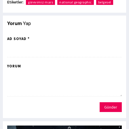
Etiketler:
görevimiz mars
national geographic
belgesel
Yorum
Yap
AD SOYAD *
YORUM
Gönder