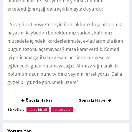
önüne alarak Jet Sosyete’nin yeni sezonunun
ertelendiğini aşağıdaki açıklamayla duyurdu:
"Sevgili Jet Sosyete seyircileri, aklımızda şehitlerimiz,
hayatını kaybeden bebeklerimiz varken, kalbimiz
mücadele içindeki kardeşlerimizle, evlatlarımızla iken
bugün sezonu açamayacağımıza karar verdik. Komedi
iyi gelir ama galiba bu akşam ne siz ne biz neşe ve
eğlenecek gücü bulamayacağız. Affınıza sığınarak ilk
bölümümüzün puhutv'deki yayınını erteliyoruz. Daha
güzel bir günde görüşmek üzere"
Önceki Haber
Sonraki Haber
Etiketler:
gülse birsel
jet sosyete
Yorum
Yap