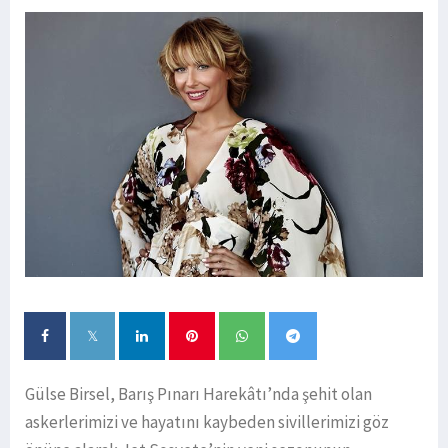
Gülse Birsel, Barış Pınarı Harekâtı’nda şehit olan
askerlerimizi ve hayatını kaybeden sivillerimizi göz