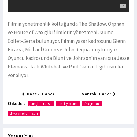
Filmin yönetmenlik koltuğunda The Shallow, Orphan
ve House of Wax gibi filmlerin yönetmeni Jaume
Collet-Serra bulunuyor. Filmin yazar kadrosunu Glenn
Ficarra, Michael Green ve John Requa oluşturuyor.
Oyuncu kadrosunda Blunt ve Johnson’ın yanı sıra Jesse
Plemons, Jack Whitehall ve Paul Giamatti gibi isimler
yer alıyor.
Önceki Haber
Sonraki Haber
Etiketler:
jungle cruise
emily blunt
fragman
dwayne johnson
Yorum
Yap