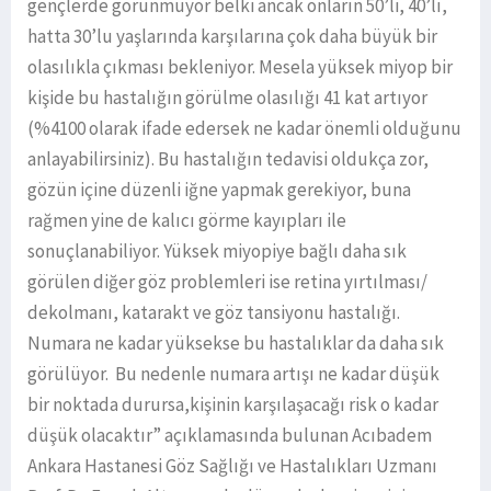
gençlerde görünmüyor belki ancak onların 50’li, 40’lı,
hatta 30’lu yaşlarında karşılarına çok daha büyük bir
olasılıkla çıkması bekleniyor. Mesela yüksek miyop bir
kişide bu hastalığın görülme olasılığı 41 kat artıyor
(%4100 olarak ifade edersek ne kadar önemli olduğunu
anlayabilirsiniz). Bu hastalığın tedavisi oldukça zor,
gözün içine düzenli iğne yapmak gerekiyor, buna
rağmen yine de kalıcı görme kayıpları ile
sonuçlanabiliyor. Yüksek miyopiye bağlı daha sık
görülen diğer göz problemleri ise retina yırtılması/
dekolmanı, katarakt ve göz tansiyonu hastalığı.
Numara ne kadar yüksekse bu hastalıklar da daha sık
görülüyor. Bu nedenle numara artışı ne kadar düşük
bir noktada durursa,kişinin karşılaşacağı risk o kadar
düşük olacaktır” açıklamasında bulunan Acıbadem
Ankara Hastanesi Göz Sağlığı ve Hastalıkları Uzmanı