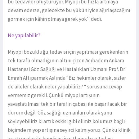
bu tedaviler oluşturuyor. Miyopi bu hızla artmaya
devam ederse, gelecekte bu yükün iyice ağırlaşacağını
görmek için kâhin olmaya gerek yok'' dedi.
Ne yapılabilir?
Miyopi bozukluğu tedavisi için yapılması gerekenlerin
tek taraflı olmadığının altını çizen Acıbadem Ankara
Hastanesi Göz Sağlığı ve Hastalıkları Uzmanı Prof. Dr.
Emrah Altıparmak Aslında “Biz hekimler olarak, sizler
de aileler olarak neler yapabiliriz? “ sorusuna cevap
vermemiz gerekli. Çünkü miyopi artışının
yavaşlatılması tek bir tarafın çabası ile başarılacak bir
durum değil. Göz sağlığı uzmanları olarak şunu
söyleyebiliriz ki artık eskisi gibi elimiz kolumuz bağlı
biçimde miyop artışına seyirci kalmıyoruz. Çünkü klinik
araştırmalar ile kendisini ispatlamış bazı tedavi