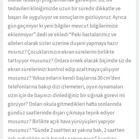
tedavileri kliniğimizde uzun bir süredir dikkatle ve
başarı ile uyguluyor ve sonuçlarını gözlüyoruz. Ayrıca
gün geçmiyor ki yeni bilgiler mevcut bilgilerimize
eklenmiyor” dedi ve ekledi “Peki hastalarımız ve
aileleri olarak sizler üzerine düşeni yapmaya hazır
mısınız? Çocuklarınızın ekran sürelerini birlikte
tartışıyor musunuz? Onlara örnek olacak biçimde siz de
ekran sürelerinizi kontrol edip azaltmaya çalışıyor
musunuz? Yoksa onların kendi başlarına 30 cm’den
telefonlarına bakıp dizi izlemeleri, oyun oynamaları
sizin için de başınızı dinlediğiniz bir sığınak görevi mi
görüyor? Onları okula gitmedikleri hafta sonlarında
gündüz saatlerinde dışarı çıkmaya teşvik ediyor
musunuz? Birlikte açık hava yürüyüşleri yapıyor
musunuz? “Günde 2 saatten az yakına bak, 2 saatten
çok aydınlıkta açık havada zaman geçir” kuralına