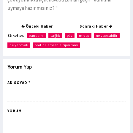
uymaya hazır mısınız? “
Önceki Haber
Sonraki Haber
Etiketler:
pandemi
sağlık
göz
miyop
ne yapılabilir
ne yapmalı
prof. dr. emrah altıparmak
Yorum
Yap
AD SOYAD *
YORUM