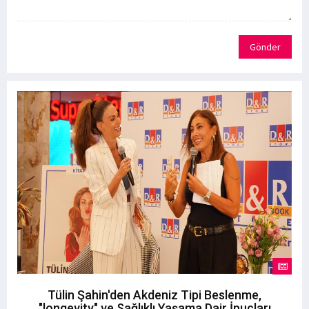
Gönder
Tülin Şahin'den Akdeniz Tipi Beslenme,
"longevity" ve Sağlıklı Yaşama Dair İpuçları