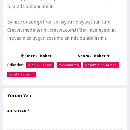
birarada kullanılabilir.
Evinize düzen getiren ve hayatı kolaylaştıran tüm
Creavit modellerini, creavit.com.tr’den inceleyebilir,
ihtiyacınıza uygun çözümü anında bulabilirsiniz.
Önceki Haber
Sonraki Haber
Etiketler:
alan kullanımı
mekanlarda
yaşam alanlarında
estetik tasarım
Yorum
Yap
AD SOYAD *