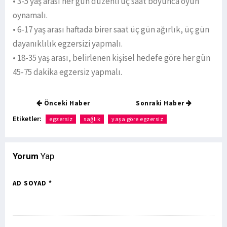
• 3-5 yaş arası her gün düzenli üç saat boyunca oyun
oynamalı.
• 6-17 yaş arası haftada birer saat üç gün ağırlık, üç gün
dayanıklılık egzersizi yapmalı.
• 18-35 yaş arası, belirlenen kişisel hedefe göre her gün
45-75 dakika egzersiz yapmalı.
Önceki Haber
Sonraki Haber
Etiketler:
egzersiz
sağlık
yaşa göre egzersiz
Yorum
Yap
AD SOYAD *