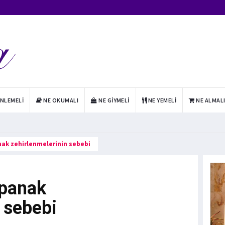
INLEMELI
NE OKUMALI
NE GIYMELI
NE YEMELI
NE ALMAL
nak zehirlenmelerinin sebebi
spanak
 sebebi