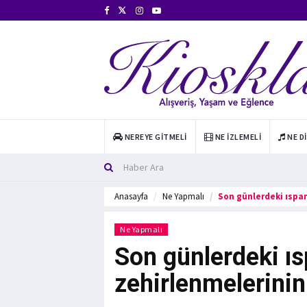
NEREYE GITMELI
NE İZLEMELI
NE D
Anasayfa
Ne Yapmalı
Son günlerdeki ıspa
Ne Yapmalı
Son günlerdeki ı
zehirlenmelerinin