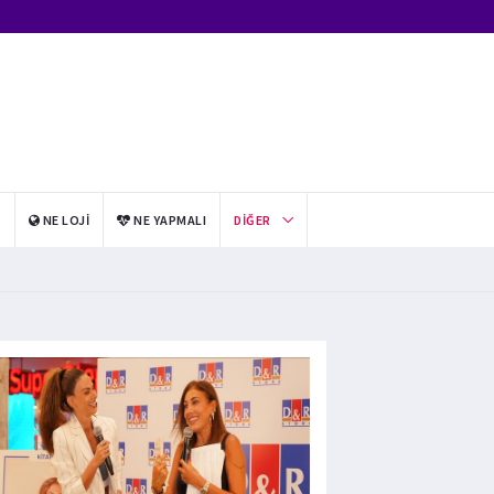
I
NE LOJI
NE YAPMALI
DIĞER