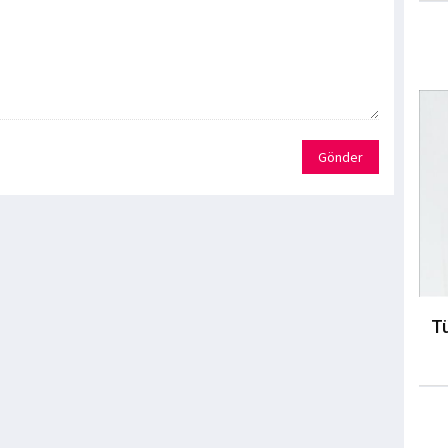
Gönder
Tü