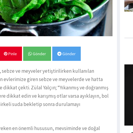
Pinle
Gönder
Gönder
sebze ve meyveler yetiştirilirken kullanılan
en evlerimize giren sebze ve meyvelerde ve hatta
 dikkat çekti. Zülal Yalçın; “Yıkanmış ve doğranmış
ere dikkat edin ve karışmış otlar varsa ayıklayın, bol
sirkeli suda bekletip sonra durulamayı
reken en önemli hususun, mevsiminde ve doğal