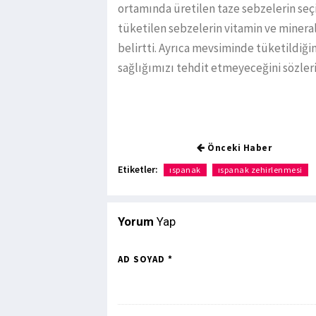
ortamında üretilen taze sebzelerin seç
tüketilen sebzelerin vitamin ve miner
belirtti. Ayrıca mevsiminde tüketildiği
sağlığımızı tehdit etmeyeceğini sözleri
Önceki Haber
Etiketler:
ıspanak
ıspanak zehirlenmesi
Yorum
Yap
AD SOYAD *