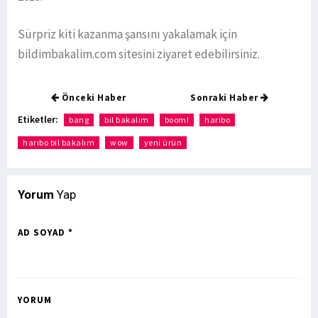
Sürpriz kiti kazanma şansını yakalamak için
bildimbakalim.com sitesini ziyaret edebilirsiniz.
Önceki Haber
Sonraki Haber
Etiketler:
bang
bil bakalım
boom!
haribo
harıbo bil bakalım
wow
yeni ürün
Yorum
Yap
AD SOYAD *
YORUM