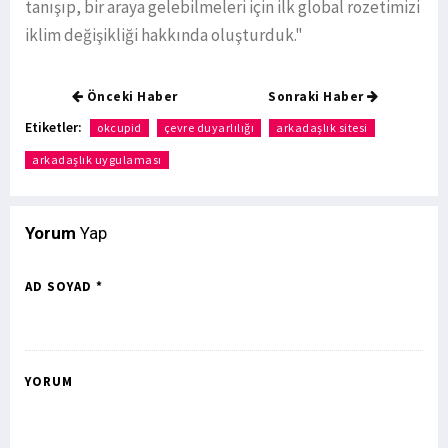
tanışıp, bir araya gelebilmeleri için ilk global rozetimizi
iklim değişikliği hakkında oluşturduk."
Önceki Haber
Sonraki Haber
Etiketler:
okcupid
çevre duyarlılığı
arkadaşlık sitesi
arkadaşlık uygulaması
Yorum
Yap
AD SOYAD *
YORUM