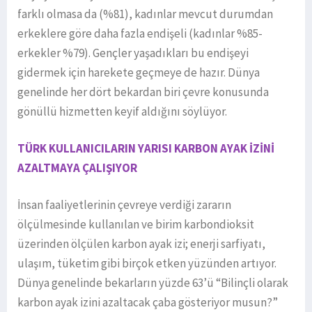
farklı olmasa da (%81), kadınlar mevcut durumdan
erkeklere göre daha fazla endişeli (kadınlar %85-
erkekler %79). Gençler yaşadıkları bu endişeyi
gidermek için harekete geçmeye de hazır. Dünya
genelinde her dört bekardan biri çevre konusunda
gönüllü hizmetten keyif aldığını söylüyor.
TÜRK KULLANICILARIN YARISI KARBON AYAK İZİNİ
AZALTMAYA ÇALIŞIYOR
İnsan faaliyetlerinin çevreye verdiği zararın
ölçülmesinde kullanılan ve birim karbondioksit
üzerinden ölçülen karbon ayak izi; enerji sarfiyatı,
ulaşım, tüketim gibi birçok etken yüzünden artıyor.
Dünya genelinde bekarların yüzde 63’ü “Bilinçli olarak
karbon ayak izini azaltacak çaba gösteriyor musun?”