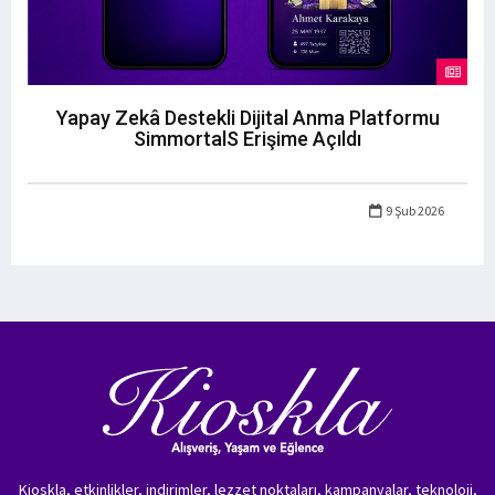
Yapay Zekâ Destekli Dijital Anma Platformu
SimmortalS Erişime Açıldı
9 Şub 2026
Kioskla, etkinlikler, indirimler, lezzet noktaları, kampanyalar, teknoloji,