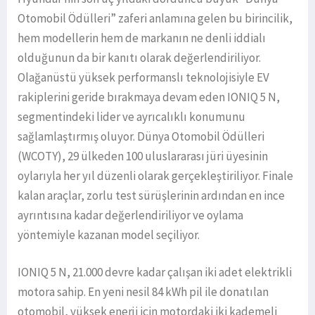
Otomobil Ödülleri” zaferi anlamına gelen bu birincilik,
hem modellerin hem de markanın ne denli iddialı
olduğunun da bir kanıtı olarak değerlendiriliyor.
Olağanüstü yüksek performanslı teknolojisiyle EV
rakiplerini geride bırakmaya devam eden IONIQ 5 N,
segmentindeki lider ve ayrıcalıklı konumunu
sağlamlaştırmış oluyor. Dünya Otomobil Ödülleri
(WCOTY), 29 ülkeden 100 uluslararası jüri üyesinin
oylarıyla her yıl düzenli olarak gerçekleştiriliyor. Finale
kalan araçlar, zorlu test sürüşlerinin ardından en ince
ayrıntısına kadar değerlendiriliyor ve oylama
yöntemiyle kazanan model seçiliyor.
IONIQ 5 N, 21.000 devre kadar çalışan iki adet elektrikli
motora sahip. En yeni nesil 84 kWh pil ile donatılan
otomobil, yüksek enerji için motordaki iki kademeli