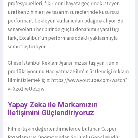
profesyonelleri, fikirlerini hayata geçirmek isteyen
üretken zihinleri ve tasarım süreçlerinde kusursuz
performans bekleyen kullanıcıları odağına alıyor. Bu
senaryoların her birinde güçlü donanımın yarattığı
fark, Excalibur’un performans odaklı yaklaşımıyla
somutlaştırılıyor.
Gliese İstanbul Reklam Ajansı imzası taşıyan filmin
prodüksiyonunu Hacıyatmaz Film’in üstlendiği reklam
filmini izlemek için: https://www.youtube.com/watch?
v=Xzo1IwUeLqw
Yapay Zeka ile Markamızın
İletişimini Güçlendiriyoruz
Filme ilişkin değerlendirmelerde bulunan Casper
Pazarlama ve Operasyondan Sorumlu Genel Müdür