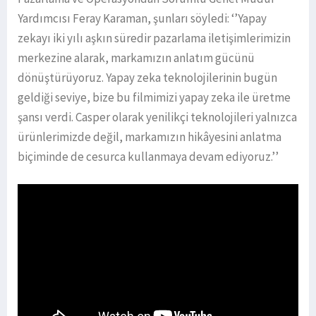
Yardımcısı Feray Karaman, şunları söyledi: ‘’Yapay
zekayı iki yılı aşkın süredir pazarlama iletişimlerimizin
merkezine alarak, markamızın anlatım gücünü
dönüştürüyoruz. Yapay zeka teknolojilerinin bugün
geldiği seviye, bize bu filmimizi yapay zeka ile üretme
şansı verdi. Casper olarak yenilikçi teknolojileri yalnızca
ürünlerimizde değil, markamızın hikâyesini anlatma
biçiminde de cesurca kullanmaya devam ediyoruz.’’