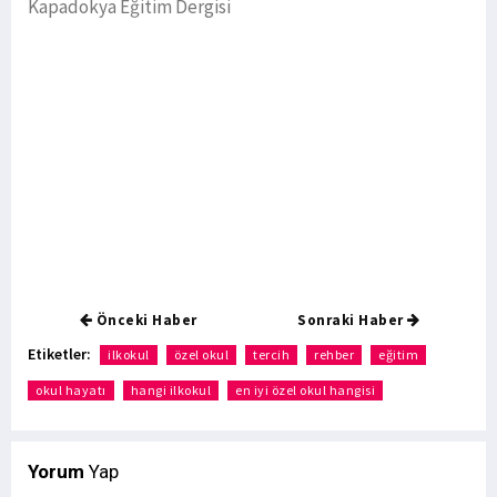
Kapadokya Eğitim Dergisi
Önceki Haber
Sonraki Haber
Etiketler:
ilkokul
özel okul
tercih
rehber
eğitim
okul hayatı
hangi ilkokul
en iyi özel okul hangisi
Yorum
Yap