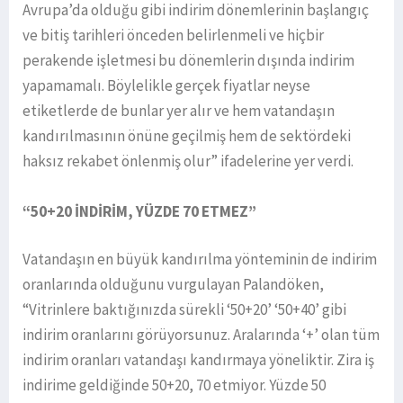
Avrupa’da olduğu gibi indirim dönemlerinin başlangıç
ve bitiş tarihleri önceden belirlenmeli ve hiçbir
perakende işletmesi bu dönemlerin dışında indirim
yapamamalı. Böylelikle gerçek fiyatlar neyse
etiketlerde de bunlar yer alır ve hem vatandaşın
kandırılmasının önüne geçilmiş hem de sektördeki
haksız rekabet önlenmiş olur” ifadelerine yer verdi.
“50+20 İNDİRİM, YÜZDE 70 ETMEZ”
Vatandaşın en büyük kandırılma yönteminin de indirim
oranlarında olduğunu vurgulayan Palandöken,
“Vitrinlere baktığınızda sürekli ‘50+20’ ‘50+40’ gibi
indirim oranlarını görüyorsunuz. Aralarında ‘+’ olan tüm
indirim oranları vatandaşı kandırmaya yöneliktir. Zira iş
indirime geldiğinde 50+20, 70 etmiyor. Yüzde 50