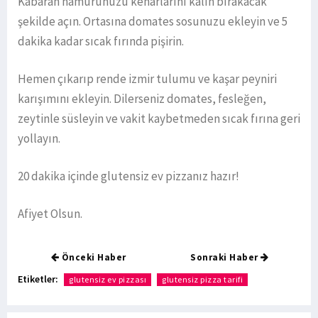
Kabaran hamurunuzu kenarlarını kalın bırakacak
şekilde açın. Ortasına domates sosunuzu ekleyin ve 5
dakika kadar sıcak fırında pişirin.
Hemen çıkarıp rende izmir tulumu ve kaşar peyniri
karışımını ekleyin. Dilerseniz domates, fesleğen,
zeytinle süsleyin ve vakit kaybetmeden sıcak fırına geri
yollayın.
20 dakika içinde glutensiz ev pizzanız hazır!
Afiyet Olsun.
Önceki Haber
Sonraki Haber
Etiketler:
glutensiz ev pizzası
glutensiz pizza tarifi