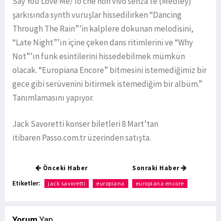
Say You Love Me/ Io che non vivo senza te (Medley)”
şarkısında synth vuruşlar hissedilirken “Dancing
Through The Rain”’in kalplere dokunan melodisini,
“Late Night”’ın içine çeken dans ritimlerini ve “Why
Not”’ın funk esintilerini hissedebilmek mümkün
olacak. “Europiana Encore” bitmesini istemediğimiz bir
gece gibi serüvenini bitirmek istemediğim bir albüm.”
Tanımlamasını yapıyor.
Jack Savoretti konser biletleri 8 Mart’tan
itibaren Passo.com.tr üzerinden satışta.
Önceki Haber
Sonraki Haber
Etiketler:
jack savoretti
europiana
europiana encore
Yorum
Yap