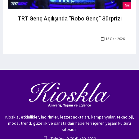
TRT Genç Açılışında “Robo Genç” Sürprizi
15 Oca 2026
Kioskla, etkinlikler, indirimler, lezzet noktaları, kampanyalar, teknoloji,
moda, trend, güzellik ve sanata dair haberleri içeren yaşam kültürü
sitesidir.
Telefon: 0 (216) 482-2020