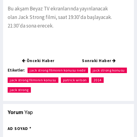
Bu akşam Beyaz TV ekranlarında yayınlanacak
olan Jack Strong filmi, saat 19:30'da başlayacak.
21:30'da sona erecek.
Önceki Haber
Sonraki Haber
Etiketler:
jack strong filminin konusu nedir
jack strong konusu
jack strong filminin konusu
patrick wilson
2014
jack strong
Yorum
Yap
AD SOYAD *