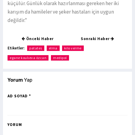
küçülür. Günlük olarak hazırlanması gereken her iki
karışım da hamileler ve şeker hastaları için uygun
değildir."
Önceki Haber
Sonraki Haber
Etiketler:
patates
elma
kilo verme
egane koulıeva özcan
medipol
Yorum
Yap
AD SOYAD *
YORUM