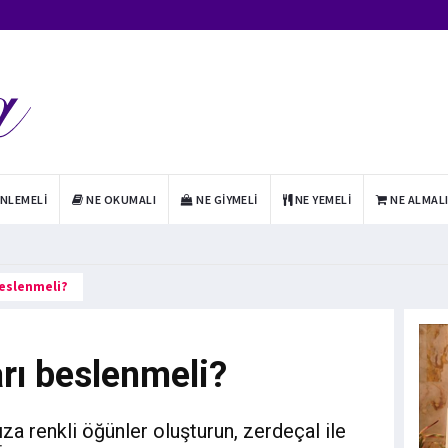
INLEMELI
NE OKUMALI
NE GIYMELI
NE YEMELI
NE ALMAL
beslenmeli?
rı beslenmeli?
a renkli öğünler oluşturun, zerdeçal ile