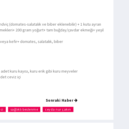
dviç (domates-salatalık ve biber eklenebilir) + 1 kutu ayran
mekleri+ 200 gram yoğurt+ tam buğday/çavdar ekmeği+ yeşil
 veya kefir+ domates, salatalık, biber
det kuru kayısı, kuru erik gibi kuru meyveler
det ceviz içi
Sonraki Haber
ci
sağlıklı beslenme
ceyda nur çakın