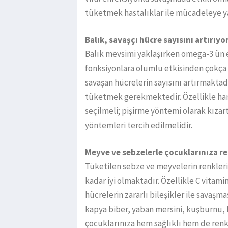
tüketmek hastalıklar ile mücadeleye ya
Balık, savaşçı hücre sayısını artırıyo
Balık mevsimi yaklaşırken omega-3 ün 
fonksiyonlara olumlu etkisinden çokça b
savaşan hücrelerin sayısını artırmaktad
tüketmek gerekmektedir. Özellikle hams
seçilmeli; pişirme yöntemi olarak kızar
yöntemleri tercih edilmelidir.
Meyve ve sebzelerle çocuklarınıza r
Tüketilen sebze ve meyvelerin renkleri 
kadar iyi olmaktadır. Özellikle C vitam
hücrelerin zararlı bileşikler ile savaşm
kapya biber, yaban mersini, kuşburnu,
çocuklarınıza hem sağlıklı hem de renkl