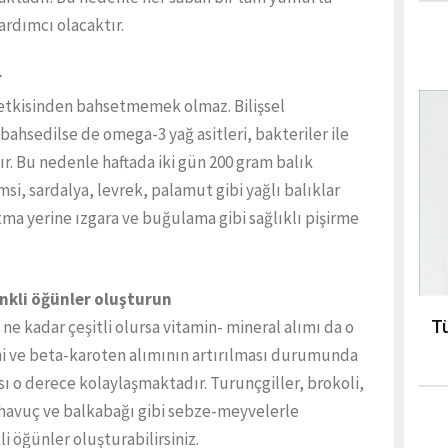
rdımcı olacaktır.
r
etkisinden bahsetmemek olmaz. Bilişsel
ahsedilse de omega-3 yağ asitleri, bakteriler ile
ır. Bu nedenle haftada iki gün 200 gram balık
i, sardalya, levrek, palamut gibi yağlı balıklar
tma yerine ızgara ve buğulama gibi sağlıklı pişirme
enkli öğünler oluşturun
Tü
ne kadar çeşitli olursa vitamin- mineral alımı da o
ini ve beta-karoten alımının artırılması durumunda
ası o derece kolaylaşmaktadır. Turunçgiller, brokoli,
 havuç ve balkabağı gibi sebze-meyvelerle
i öğünler oluşturabilirsiniz.