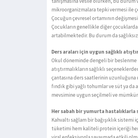
tanışmasına vesile olurken, bu durum 
mikroorganizmalara tepki vermesi ile ç
Çocuğun çevresel ortamının değişmesi,
Çocukların genellikle diğer çocuklarda
artabilmektedir. Bu durum da sağlıksı
Ders araları için uygun sağlıklı atışt
Okul döneminde dengeli bir beslenme şe
atıştırmalıkların sağlıklı seçenekler
çantasına ders saatlerinin uzunluğuna 
fındık gibi yağlı tohumlar ve süt ya da 
mevsimine uygun seçilmeli ve mümkün
Her sabah bir yumurta hastalıklarla
Kahvaltı sağlam bir bağışıklık sistemi 
tüketimi hem kaliteli protein içeriği he
viral enfeksiyonla savaşmada etkili ol