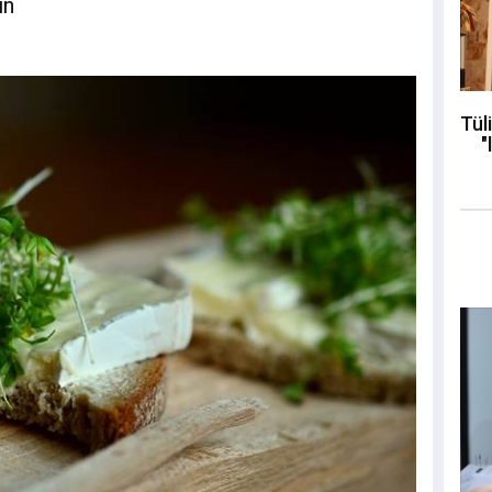
in
Tül
"