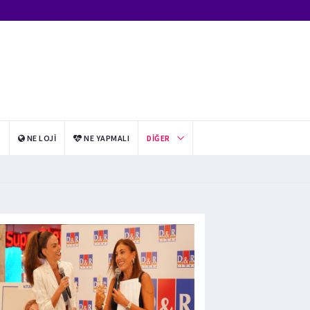
I
NE LOJI
NE YAPMALI
DIĞER