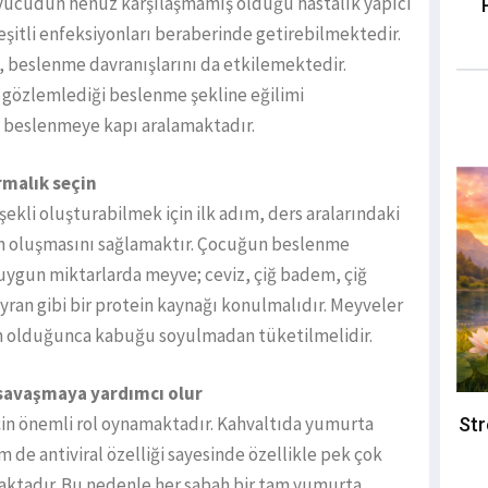
vücudun henüz karşılaşmamış olduğu hastalık yapıcı
eşitli enfeksiyonları beraberinde getirebilmektedir.
 beslenme davranışlarını da etkilemektedir.
 gözlemlediği beslenme şekline eğilimi
z beslenmeye kapı aralamaktadır.
ırmalık seçin
kli oluşturabilmek için ilk adım, ders aralarındaki
den oluşmasını sağlamaktır. Çocuğun beslenme
uygun miktarlarda meyve; ceviz, çiğ badem, çiğ
ayran gibi bir protein kaynağı konulmalıdır. Meyveler
 olduğunca kabuğu soyulmadan tüketilmelidir.
 savaşmaya yardımcı olur
için önemli rol oynamaktadır. Kahvaltıda yumurta
Str
m de antiviral özelliği sayesinde özellikle pek çok
maktadır. Bu nedenle her sabah bir tam yumurta