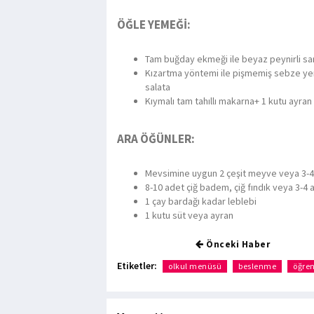
ÖĞLE YEMEĞİ:
Tam buğday ekmeği ile beyaz peynirli san
Kızartma yöntemi ile pişmemiş sebze ye
salata
Kıymalı tam tahıllı makarna+ 1 kutu ayran
ARA ÖĞÜNLER:
Mevsimine uygun 2 çeşit meyve veya 3-4 a
8-10 adet çiğ badem, çiğ fındık veya 3-4 a
1 çay bardağı kadar leblebi
1 kutu süt veya ayran
Önceki Haber
Etiketler:
olkul menüsü
beslenme
öğren