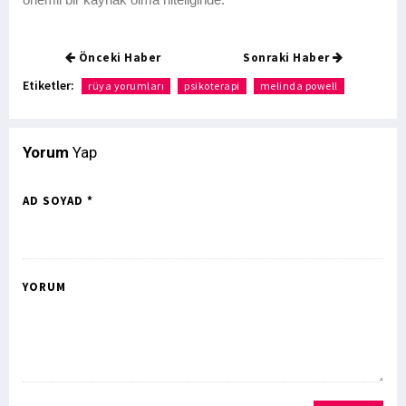
Önceki Haber
Sonraki Haber
Etiketler:
rüya yorumları
psikoterapi
melinda powell
Yorum
Yap
AD SOYAD *
YORUM