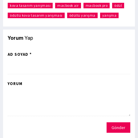
kova tasarım yarışması
macbook air
macbook pro
ödül
ödüllü kova tasarım yarışması
ödüllü yarışma
yarışma
Yorum
Yap
AD SOYAD *
YORUM
Gönder