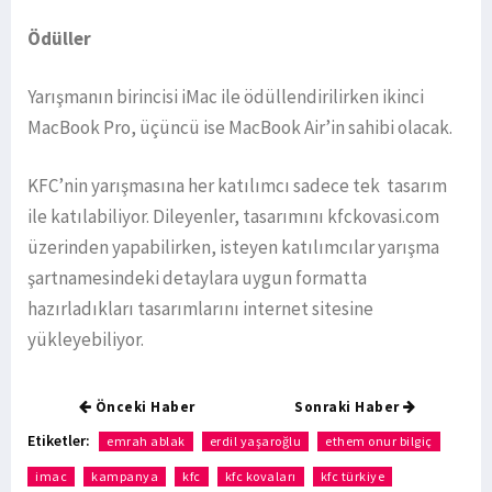
Ödüller
Yarışmanın birincisi iMac ile ödüllendirilirken ikinci
MacBook Pro, üçüncü ise MacBook Air’in sahibi olacak.
KFC’nin yarışmasına her katılımcı sadece tek tasarım
ile katılabiliyor. Dileyenler, tasarımını kfckovasi.com
üzerinden yapabilirken, isteyen katılımcılar yarışma
şartnamesindeki detaylara uygun formatta
hazırladıkları tasarımlarını internet sitesine
yükleyebiliyor.
Önceki Haber
Sonraki Haber
Etiketler:
emrah ablak
erdil yaşaroğlu
ethem onur bilgiç
imac
kampanya
kfc
kfc kovaları
kfc türkiye