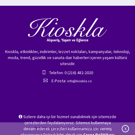
Kioskla, etkinlikler, indirimler, lezzet noktaları, kampanyalar, teknoloji,
moda, trend, güzellik ve sanata dair haberleri içeren yaşam kültürü
sitesidir.
Telefon: 0 (216) 482-2020
E-Posta:
info@kioskla.co
Sizlere daha iyi bir hizmet sunabilmek için sitemizde
çerezlerden faydalanıyoruz. Sitemizi kullanmaya
© 2026 Kioskla.co Tüm hakları saklıdır.
devam ederek çerezleri kullanmamıza izin vermiş
X
oluyorsunuz.Detaylı bilgi almak için
Çerez Politikası