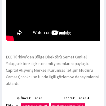
ECE Türkiye'den Bölge Direktörü Semet Canlıel
Yolaç, sektöre ilişkin önemli yorumlarını paylaştı.
Capitol Alışveriş Merkezi Kurumsal İletişim Müdürü
Gamze Çanakcı ise fuarla ilgili gözlem ve deneyimlerini
aktardı.
Önceki Haber
Sonraki Haber
Etiketler:
perakende günleri
perakende günleri 2019