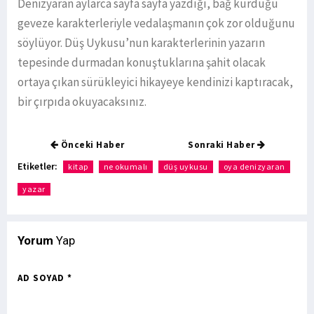
Denizyaran aylarca sayfa sayfa yazdığı, bağ kurduğu
geveze karakterleriyle vedalaşmanın çok zor olduğunu
söylüyor. Düş Uykusu’nun karakterlerinin yazarın
tepesinde durmadan konuştuklarına şahit olacak
ortaya çıkan sürükleyici hikayeye kendinizi kaptıracak,
bir çırpıda okuyacaksınız.
Önceki Haber
Sonraki Haber
Etiketler:
kitap
ne okumalı
düş uykusu
oya denizyaran
yazar
Yorum
Yap
AD SOYAD *