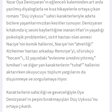
Yazar Oya Denizyaran’ın eğlenceli kaleminden art arda
yazılmış diyaloglarla ve kısa hikayelerle ortaya çıkan
romanı "Düş Uykusu” sahici karakterleriyle adeta
bizlere yaşamlarımızdan kesitler sunuyor. Denizyaran
kitabında iç sesini kaybettiğine inanan İrfan’ın yaşadığı
psikolojik problemleri, sistit hastası olan annesi
Naciye’nin komik hallerini, Naciye’nin “ahretliği”
Alzheimer hastası arkadaşı Remziye’yi, üfürükçü
“hocam”ı, 32 yaşındaki “evlenme ümidini yitirmiş”
İsmihan’ı ve diğer yan karakterlerin “tuhaf” hallerini
aktarırken okuyucuyu toplum yargılarını da
düşünmeye ve sorgulamaya itiyor.
Karakterlerin sahiciliği ve gevezeliğiyle Oya
Denizyaran’ın peşini bırakmayışları Düş Uykusu’nu
ortaya çıkardı.