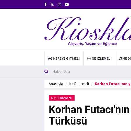
NEREYE GITMELI
NE İZLEMELI
NE D
Anasayfa
Ne Dinlemeli
Korhan Futacı'nın 
Ne Dinlemeli
Korhan Futacı'nı
Türküsü