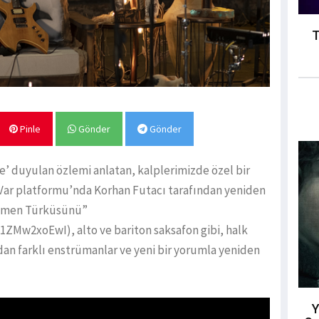
T
Pinle
Gönder
Gönder
’ duyulan özlemi anlatan, kalplerimizde özel bir
Var platformu’nda Korhan Futacı tarafından yeniden
“Yemen Türküsünü”
Mw2xoEwI), alto ve bariton saksafon gibi, halk
n farklı enstrümanlar ve yeni bir yorumla yeniden
Y