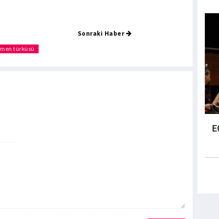
Sonraki Haber
men türküsü
E