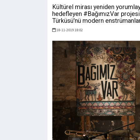
Kültürel mirası yeniden yorumla
hedefleyen #BağımızVar projesi
Türküsü'nü modern enstrümanlar
18-11-2019 18:02