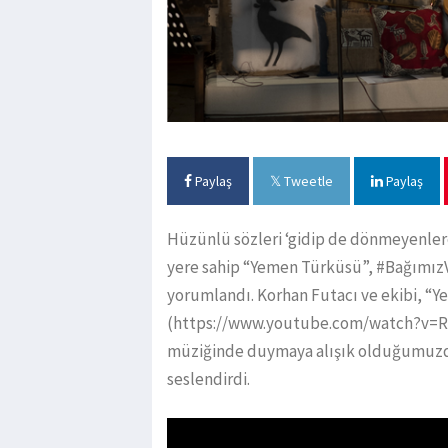
Paylaş
Tweetle
Paylaş
Hüzünlü sözleri ‘gidip de dönmeyenlere
yere sahip “Yemen Türküsü”, #Bağımız
yorumlandı. Korhan Futacı ve ekibi, 
(https://www.youtube.com/watch?v=R1Z
müziğinde duymaya alışık olduğumuzda
seslendirdi.