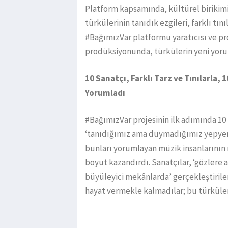
Platform kapsamında, kültürel birikimi
türkülerinin tanıdık ezgileri, farklı tı
#BağımızVar platformu yaratıcısı ve pro
prodüksiyonunda, türkülerin yeni yoru
10 Sanatçı, Farklı Tarz ve Tınılarla,
Yorumladı
#BağımızVar projesinin ilk adımında 10 fa
‘tanıdığımız ama duymadığımız yepyeni 
bunları yorumlayan müzik insanlarının r
boyut kazandırdı. Sanatçılar, ‘gözlere
büyüleyici mekânlarda’ gerçekleştirile
hayat vermekle kalmadılar; bu türküler