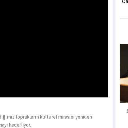
Ca
ığımız toprakların kültürel mirasını yeniden
ayı hedefliyor.