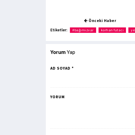
Önceki Haber
Etiketler:
#bağımızvar
korhan futacı
ye
Yorum
Yap
AD SOYAD *
YORUM