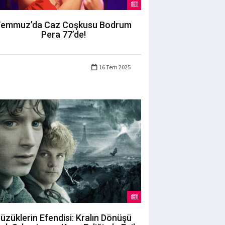
emmuz’da Caz Coşkusu Bodrum
Pera 77’de!
16 Tem 2025
üzüklerin Efendisi: Kralın Dönüşü