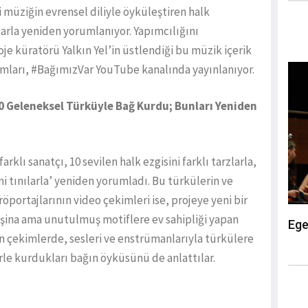
 müziğin evrensel diliyle öyküleştiren halk
nılarla yeniden yorumlanıyor. Yapımcılığını
je küratörü Yalkın Yel’in üstlendiği bu müzik içerik
mları, #BağımızVar YouTube kanalında yayınlanıyor.
 10 Geleneksel Türküyle Bağ Kurdu; Bunları Yeniden
rklı sanatçı, 10 sevilen halk ezgisini farklı tarzlarla,
tınılarla’ yeniden yorumladı. Bu türkülerin ve
öportajlarının video çekimleri ise, projeye yeni bir
 aşina ama unutulmuş motiflere ev sahipliği yapan
Ege
n çekimlerde, sesleri ve enstrümanlarıyla türkülere
le kurdukları bağın öyküsünü de anlattılar.