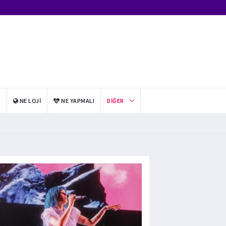
I
NE LOJI
NE YAPMALI
DIĞER