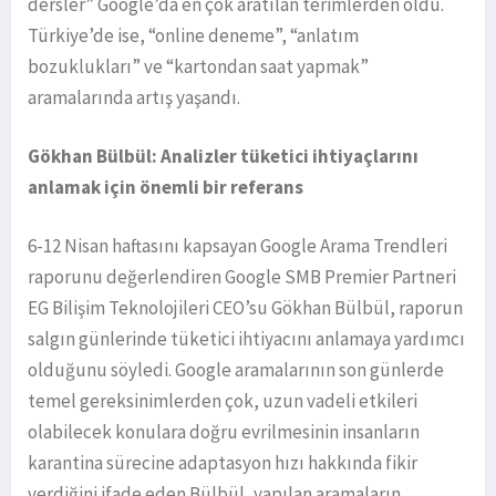
dersler” Google’da en çok aratılan terimlerden oldu.
Türkiye’de ise, “online deneme”, “anlatım
bozuklukları” ve “kartondan saat yapmak”
aramalarında artış yaşandı.
Gökhan Bülbül: Analizler tüketici ihtiyaçlarını
anlamak için önemli bir referans
6-12 Nisan haftasını kapsayan Google Arama Trendleri
raporunu değerlendiren Google SMB Premier Partneri
EG Bilişim Teknolojileri CEO’su Gökhan Bülbül, raporun
salgın günlerinde tüketici ihtiyacını anlamaya yardımcı
olduğunu söyledi. Google aramalarının son günlerde
temel gereksinimlerden çok, uzun vadeli etkileri
olabilecek konulara doğru evrilmesinin insanların
karantina sürecine adaptasyon hızı hakkında fikir
verdiğini ifade eden Bülbül, yapılan aramaların