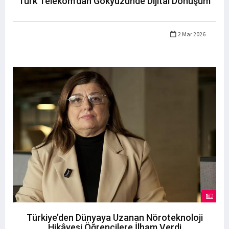
Türk Telekom’dan Gökyüzünde Dijital Dönüşüm
2 Mar 2026
Türkiye’den Dünyaya Uzanan Nöroteknoloji
Hikâyesi Öğrencilere İlham Verdi