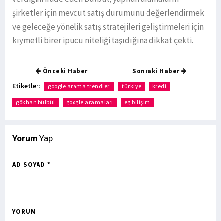
şirketler için mevcut satış durumunu değerlendirmek
ve geleceğe yönelik satış stratejileri geliştirmeleri için
kıymetli birer ipucu niteliği taşıdığına dikkat çekti.
Önceki Haber
Sonraki Haber
Etiketler:
google arama trendleri
türkiye
kredi
gökhan bülbül
google aramaları
eg bilişim
Yorum
Yap
AD SOYAD *
YORUM