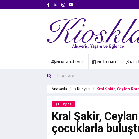
NEREYE GITMELI
NE İZLEMELI
NE D
Anasayfa
İş Dünyası
Kral Şakir, Ceylan Kar
İş Dünyası
Kral Şakir, Ceyla
çocuklarla buluşt