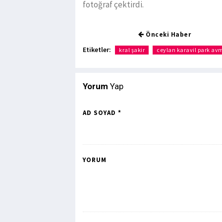
fotoğraf çektirdi.
Önceki Haber
Etiketler:
kral şakir
ceylan karavil park av
Yorum
Yap
AD SOYAD *
YORUM