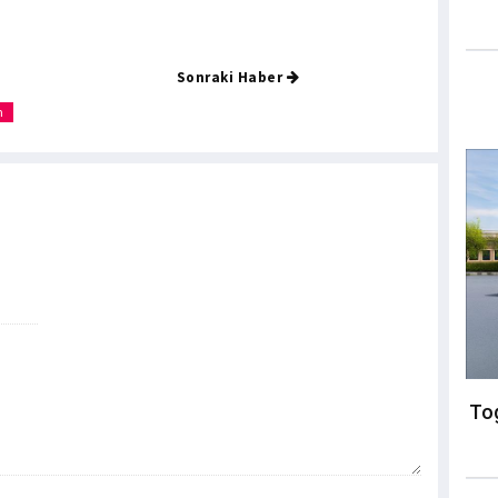
Sonraki Haber
m
Tog