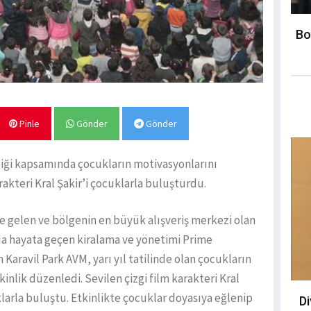
Bo
Pinle
Gönder
Gönder
liği kapsamında çocukların motivasyonlarını
rakteri Kral Şakir’i çocuklarla buluşturdu.
ne gelen ve bölgenin en büyük alışveriş merkezi olan
da hayata geçen kiralama ve yönetimi Prime
aravil Park AVM, yarı yıl tatilinde olan çocukların
inlik düzenledi. Sevilen çizgi film karakteri Kral
larla buluştu. Etkinlikte çocuklar doyasıya eğlenip
D