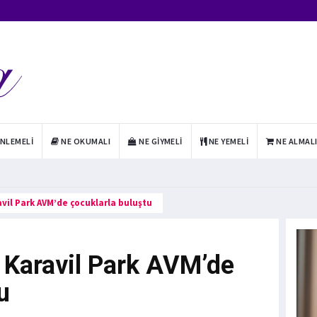
INLEMELI
NE OKUMALI
NE GIYMELI
NE YEMELI
NE ALMAL
avil Park AVM’de çocuklarla buluştu
n Karavil Park AVM’de
u