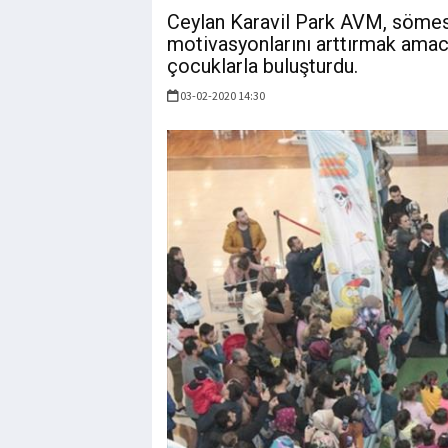
Ceylan Karavil Park AVM, sömest
motivasyonlarını arttırmak amacıy
çocuklarla buluşturdu.
03-02-2020 14:30