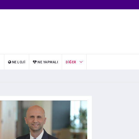
I
NE LOJI
NE YAPMALI
DIĞER