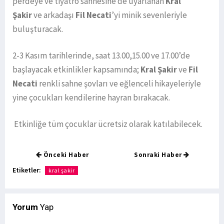
perdeye ve tiyatro sahnesine de uyarlanan
Kral
Şakir
ve arkadaşı
Fil Necati
’yi minik sevenleriyle
buluşturacak.
2-3 Kasım tarihlerinde, saat 13.00,15.00 ve 17.00’de
başlayacak etkinlikler kapsamında;
Kral Şakir
ve
Fil
Necati
renkli sahne şovları ve eğlenceli hikayeleriyle
yine çocukları kendilerine hayran bırakacak.
Etkinliğe tüm çocuklar ücretsiz olarak katılabilecek.
Önceki Haber
Sonraki Haber
Etiketler:
kral şakir
Yorum
Yap