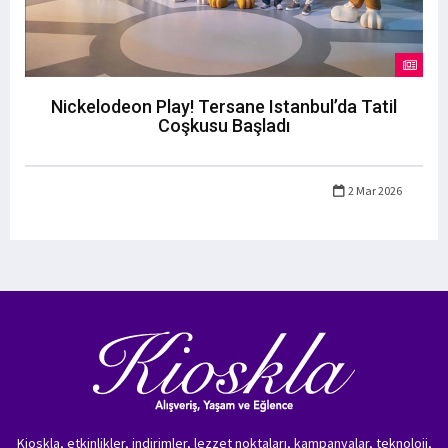
Nickelodeon Play! Tersane Istanbul’da Tatil
Coşkusu Başladı
2 Mar 2026
Kioskla, etkinlikler, indirimler, lezzet noktaları, kampanyalar, teknoloji,