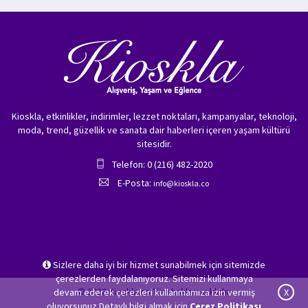
Kioskla, etkinlikler, indirimler, lezzet noktaları, kampanyalar, teknoloji,
moda, trend, güzellik ve sanata dair haberleri içeren yaşam kültürü
sitesidir.
Telefon: 0 (216) 482-2020
E-Posta:
info@kioskla.co
Sizlere daha iyi bir hizmet sunabilmek için sitemizde
çerezlerden faydalanıyoruz. Sitemizi kullanmaya
© 2026 Kioskla.co Tüm hakları saklıdır.
devam ederek çerezleri kullanmamıza izin vermiş
X
oluyorsunuz.Detaylı bilgi almak için
Çerez Politikası