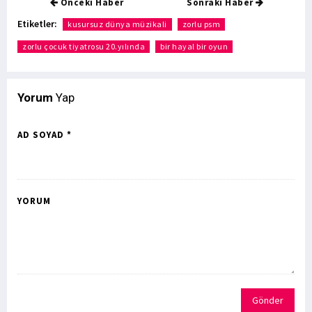
Önceki Haber
Sonraki Haber
Etiketler:
kusursuz dünya müzikali
zorlu psm
zorlu çocuk tiyatrosu 20.yılında
bir hayal bir oyun
Yorum
Yap
AD SOYAD *
YORUM
Gönder