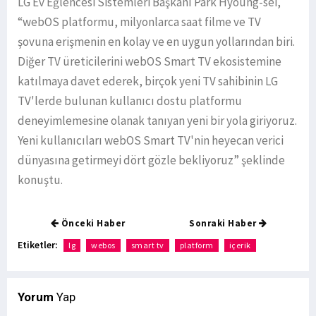
LG Ev Eğlencesi Sistemleri Başkanı Park Hyoung-sei,
“webOS platformu, milyonlarca saat filme ve TV
şovuna erişmenin en kolay ve en uygun yollarından biri.
Diğer TV üreticilerini webOS Smart TV ekosistemine
katılmaya davet ederek, birçok yeni TV sahibinin LG
TV'lerde bulunan kullanıcı dostu platformu
deneyimlemesine olanak tanıyan yeni bir yola giriyoruz.
Yeni kullanıcıları webOS Smart TV'nin heyecan verici
dünyasına getirmeyi dört gözle bekliyoruz” şeklinde
konuştu.
Önceki Haber
Sonraki Haber
Etiketler:
lg
webos
smart tv
platform
içerik
Yorum
Yap