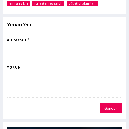
emrah akın
forrester research
tüketici akımları
Yorum
Yap
AD SOYAD *
YORUM
Gönder