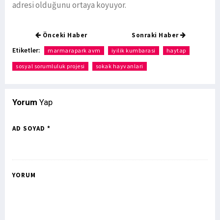
adresi olduğunu ortaya koyuyor.
Önceki Haber
Sonraki Haber
Etiketler:
marmarapark avm
iyilik kumbarasi
haytap
sosyal sorumluluk projesi
sokak hayvanlari
Yorum
Yap
AD SOYAD *
YORUM