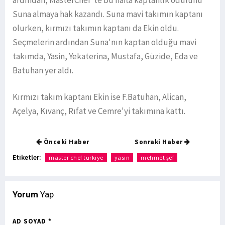
ardından, MasterChef'te bu hafta kaptanlık ödülünü
Suna almaya hak kazandı. Suna mavi takımın kaptanı
olurken, kırmızı takımın kaptanı da Ekin oldu.
Seçmelerin ardından Suna'nın kaptan olduğu mavi
takımda, Yasin, Yekaterina, Mustafa, Güzide, Eda ve
Batuhan yer aldı.
Kırmızı takım kaptanı Ekin ise F.Batuhan, Alican,
Açelya, Kıvanç, Rıfat ve Cemre'yi takımına kattı.
Önceki Haber
Sonraki Haber
Etiketler:
master chef türkiye
yasin
mehmet şef
Yorum
Yap
AD SOYAD *