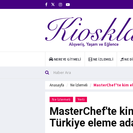
NEREYE GITMELI
NE İZLEMELI
NE D
Anasayfa
Ne İzlemeli
MasterChef'te kim el
Ne İzlemeli
Yerli
MasterChef'te ki
Türkiye eleme aday