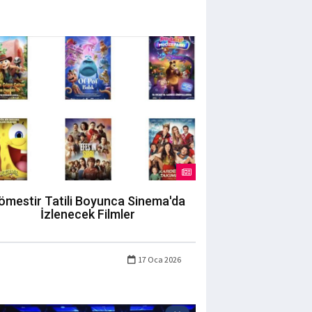
ömestir Tatili Boyunca Sinema'da
İzlenecek Filmler
17 Oca 2026