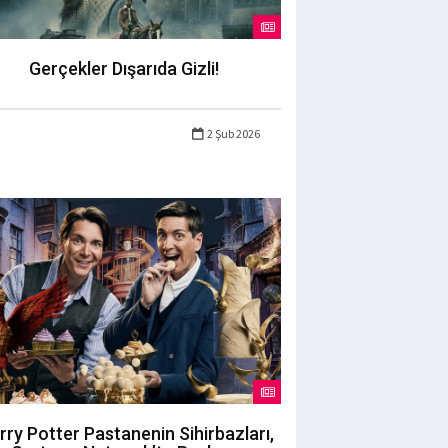
Gerçekler Dışarıda Gizli!
2 Şub 2026
rry Potter Pastanenin Sihirbazları,