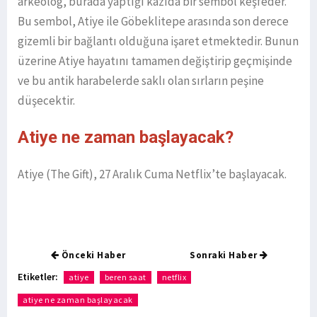
arkeolog, burada yaptığı kazıda bir sembol keşfeder.
Bu sembol, Atiye ile Göbeklitepe arasında son derece
gizemli bir bağlantı olduğuna işaret etmektedir. Bunun
üzerine Atiye hayatını tamamen değiştirip geçmişinde
ve bu antik harabelerde saklı olan sırların peşine
düşecektir.
Atiye ne zaman başlayacak?
Atiye (The Gift), 27 Aralık Cuma Netflix’te başlayacak.
Önceki Haber
Sonraki Haber
Etiketler:
atiye
beren saat
netflix
atiye ne zaman başlayacak