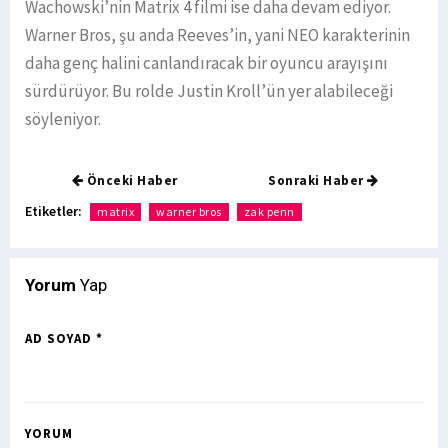
Wachowski’nin Matrix 4 filmi ise daha devam ediyor.
Warner Bros, şu anda Reeves’in, yani NEO karakterinin
daha genç halini canlandıracak bir oyuncu arayışını
sürdürüyor. Bu rolde Justin Kroll’ün yer alabileceği
söyleniyor.
Önceki Haber
Sonraki Haber
Etiketler:
matrix
warner bros
zak penn
Yorum
Yap
AD SOYAD *
YORUM