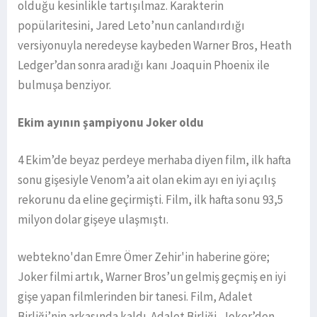
olduğu kesinlikle tartışılmaz. Karakterin
popülaritesini, Jared Leto’nun canlandırdığı
versiyonuyla neredeyse kaybeden Warner Bros, Heath
Ledger’dan sonra aradığı kanı Joaquin Phoenix ile
bulmuşa benziyor.
Ekim ayının şampiyonu Joker oldu
4 Ekim’de beyaz perdeye merhaba diyen film, ilk hafta
sonu gişesiyle Venom’a ait olan ekim ayı en iyi açılış
rekorunu da eline geçirmişti. Film, ilk hafta sonu 93,5
milyon dolar gişeye ulaşmıştı.
webtekno'dan Emre Ömer Zehir'in haberine göre;
Joker filmi artık, Warner Bros’un gelmiş geçmiş en iyi
gişe yapan filmlerinden bir tanesi. Film, Adalet
Birliği’nin arkasında kaldı. Adalet Birliği, Joker’den