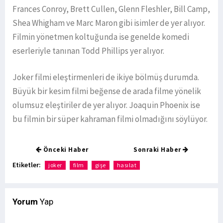
Frances Conroy, Brett Cullen, Glenn Fleshler, Bill Camp,
Shea Whigham ve Marc Maron gibi isimler de yer alıyor.
Filmin yönetmen koltuğunda ise genelde komedi
eserleriyle tanınan Todd Phillips yer alıyor.
Joker filmi eleştirmenleri de ikiye bölmüş durumda.
Büyük bir kesim filmi beğense de arada filme yönelik
olumsuz eleştiriler de yer alıyor. Joaquin Phoenix ise
bu filmin bir süper kahraman filmi olmadığını söylüyor.
Önceki Haber
Sonraki Haber
Etiketler:
joker
film
gişe
hasılat
Yorum
Yap