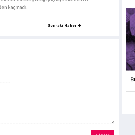
rden kaçmadı.
Sonraki Haber
B
Gönder