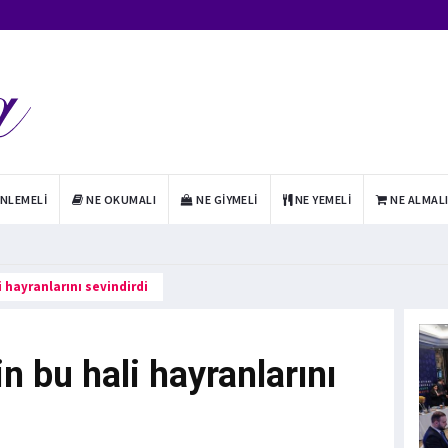
INLEMELI
NE OKUMALI
NE GIYMELI
NE YEMELI
NE ALMAL
i hayranlarını sevindirdi
n bu hali hayranlarını