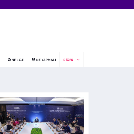
I
NE LOJI
NE YAPMALI
DIĞER