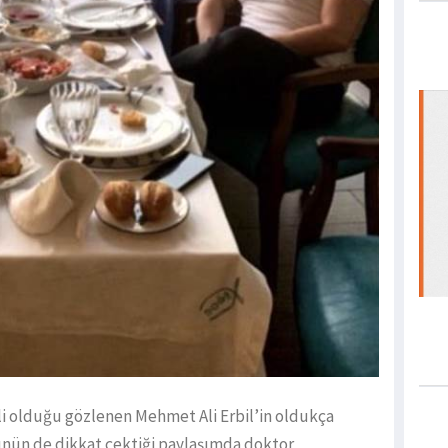
eli olduğu gözlenen Mehmet Ali Erbil’in oldukça
ünün de dikkat çektiği paylaşımda doktor