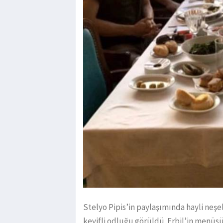
Stelyo Pipis’in paylaşımında hayli neş
keyifli odluğu görüldü. Erbil’in menüs