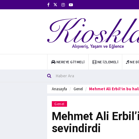
NEREYE GITMELI
NE İZLEMELI
NE D
Anasayfa
Genel
Mehmet Ali Erbil’in bu hal
Genel
Mehmet Ali Erbil’i
sevindirdi