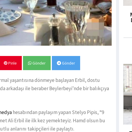
Pinle
Gönder
Gönder
rmal yaşantısına dönmeye başlayan Erbil, dostu
yıda arkadaşı ile beraber Beylerbeyi’nde bir balıkçıya
medya
hesabından paylaşım yapan Stelyo Pipis, “9
et Ali Erbil ile ilk kez yemekteyiz. Hamd olsun bu
lu anlarını takipçileri ile paylaştı.