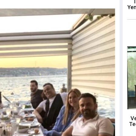
T
Yen
Ve
Te