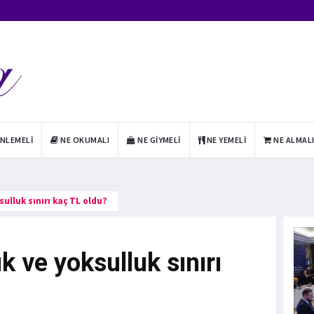
INLEMELI
NE OKUMALI
NE GIYMELI
NE YEMELI
NE ALMAL
sulluk sınırı kaç TL oldu?
ık ve yoksulluk sınırı