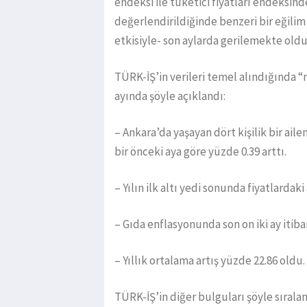
endeksi ile tüketici fiyatları endeksinde
değerlendirildiğinde benzeri bir eğilim 
etkisiyle- son aylarda gerilemekte old
TÜRK-İŞ’in verileri temel alındığında
ayında şöyle açıklandı:
– Ankara’da yaşayan dört kişilik bir ail
bir önceki aya göre yüzde 0.39 arttı.
– Yılın ilk altı yedi sonunda fiyatlardaki
– Gıda enflasyonunda son on iki ay itiba
– Yıllık ortalama artış yüzde 22.86 oldu.
TÜRK-İŞ’in diğer bulguları şöyle sıralan