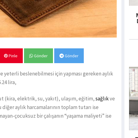
Pinle
Gönder
Gönder
i ve yeterli beslenebilmesi için yapması gereken aylık
.24 lira,
t (kira, elektrik, su, yakıt), ulaşım, eğitim,
sağlık
ve
u diğer aylık harcamalarının toplam tutarı ise
 olmayan-çocuksuz bir çalışanın “yaşama maliyeti” ise