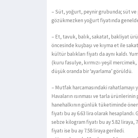
– Süt, yoğurt, peynir grubunda; süt ve 
gözükmezken yoğurt fiyatında genelde b
– Et, tavuk, balık, sakatat, bakliyat 
öncesinde kuşbaşı ve kıyma et ile sakat
kültür balıkları fiyatı da aynı kaldı. Yu
(kuru fasulye, kırmızı-yeşil mercimek,
düşük oranda bir ‘ayarlama’ görüldü.
– Mutfak harcamasındaki rahatlamayı y
Havaların ısınması ve tarla ürünlerinin
hanehalkının günlük tüketiminde önem
fiyatı bu ay 6.63 lira olarak hesaplandı.
sebze kilogram fiyatı bu ay 5.82 liraya,
fiyatı ise bu ay 7.58 liraya geriledi.