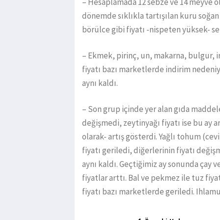
– Hesaplamada 12 sebze ve 14 meyve ol
dönemde sıklıkla tartışılan kuru soğan
börülce gibi fiyatı -nispeten yüksek- s
– Ekmek, pirinç, un, makarna, bulgur, 
fiyatı bazı marketlerde indirim nedeniy
aynı kaldı.
– Son grup içinde yer alan gıda maddele
değişmedi, zeytinyağı fiyatı ise bu ay ar
olarak- artış gösterdi. Yağlı tohum (cevi
fiyatı geriledi, diğerlerinin fiyatı deği
aynı kaldı. Geçtiğimiz ay sonunda çay v
fiyatlar arttı. Bal ve pekmez ile tuz fiy
fiyatı bazı marketlerde geriledi. Ihlamu