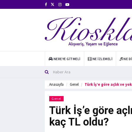
NEREYE GITMELI
NE İZLEMELI
NE D
Anasayfa
Genel
Türk İş’e göre açlık ve yok
Genel
Türk İş’e göre açl
kaç TL oldu?