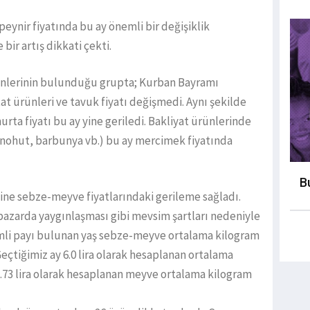
peynir fiyatında bu ay önemli bir değişiklik
ir artış dikkati çekti.
ürünlerinin bulunduğu grupta; Kurban Bayramı
at ürünleri ve tavuk fiyatı değişmedi. Aynı şekilde
murta fiyatı bu ay yine geriledi. Bakliyat ürünlerinde
 nohut, barbunya vb.) bu ay mercimek fiyatında
B
ine sebze-meyve fiyatlarındaki gerileme sağladı.
 pazarda yaygınlaşması gibi mevsim şartları nedeniyle
li payı bulunan yaş sebze-meyve ortalama kilogram
 Geçtiğimiz ay 6.0 lira olarak hesaplanan ortalama
 7.73 lira olarak hesaplanan meyve ortalama kilogram