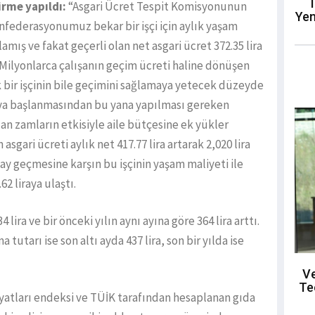
T
irme yapıldı:
“Asgari Ücret Tespit Komisyonunun
Yen
ederasyonumuz bekar bir işçi için aylık yaşam
lamış ve fakat geçerli olan net asgari ücret 372.35 lira
Milyonlarca çalışanın geçim ücreti haline dönüşen
ek bir işçinin bile geçimini sağlamaya yetecek düzeyde
maya başlanmasından bu yana yapılması gereken
an zamların etkisiyle aile bütçesine ek yükler
asgari ücreti aylık net 417.77 lira artarak 2,020 lira
ay geçmesine karşın bu işçinin yaşam maliyeti ile
2 liraya ulaştı.
lira ve bir önceki yılın aynı ayına göre 364 lira arttı.
utarı ise son altı ayda 437 lira, son bir yılda ise
Ve
Te
yatları endeksi ve TÜİK tarafından hesaplanan gıda