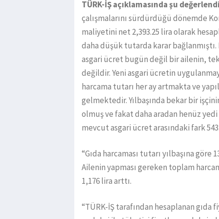
TÜRK-İŞ açıklamasında şu değerlend
çalışmalarını sürdürdüğü dönemde Konf
maliyetini net 2,393.25 lira olarak hesap
daha düşük tutarda karar bağlanmıştı. 
asgari ücret bugün değil bir ailenin, t
değildir. Yeni asgari ücretin uygulan
harcama tutarı her ay artmakta ve yapıl
gelmektedir. Yılbaşında bekar bir işçinin 
olmuş ve fakat daha aradan henüz yedi 
mevcut asgari ücret arasındaki fark 543.6
“Gıda harcaması tutarı yılbaşına göre 134 
Ailenin yapması gereken toplam harcama t
1,176 lira arttı.
“TÜRK-İŞ tarafından hesaplanan gıda fi