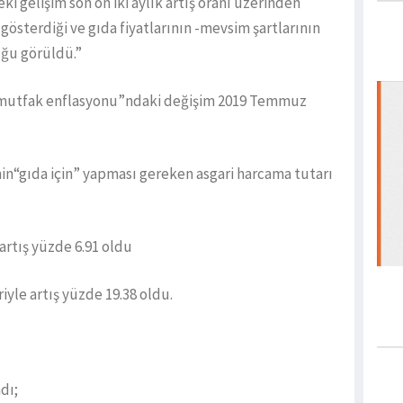
ki gelişim son on iki aylık artış oranı üzerinden
gösterdiği ve gıda fiyatlarının -mevsim şartlarının
uğu görüldü.”
 “mutfak enflasyonu”ndaki değişim 2019 Temmuz
enin“gıda için” yapması gereken asgari harcama tutarı
 artış yüzde 6.91 oldu
riyle artış yüzde 19.38 oldu.
dı;