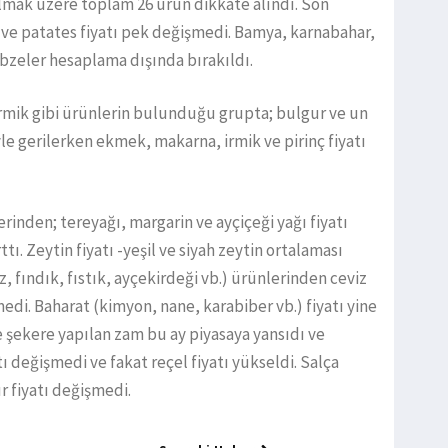
mak üzere toplam 26 ürün dikkate alındı. Son
 ve patates fiyatı pek değişmedi. Bamya, karnabahar,
ebzeler hesaplama dışında bırakıldı.
irmik gibi ürünlerin bulunduğu grupta; bulgur ve un
le gerilerken ekmek, makarna, irmik ve pirinç fiyatı
rinden; tereyağı, margarin ve ayçiçeği yağı fiyatı
ttı. Zeytin fiyatı -yeşil ve siyah zeytin ortalaması
z, fındık, fıstık, ayçekirdeği vb.) ürünlerinden ceviz
şmedi. Baharat (kimyon, nane, karabiber vb.) fiyatı yine
e şekere yapılan zam bu ay piyasaya yansıdı ve
atı değişmedi ve fakat reçel fiyatı yükseldi. Salça
r fiyatı değişmedi.