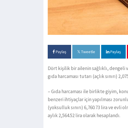
Paylaş
Tweetle
Paylaş
Dört kişilik bir ailenin sağlıklı, dengel
gıda harcaması tutarı (açlık sınırı) 2,075
– Gıda harcaması ile birlikte giyim, konu
benzeri ihtiyaçlar için yapılması zorunl
(yoksulluk sınırı) 6,760.73 lira ve evli
aylık 2,564.52 lira olarak hesaplandı.