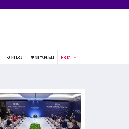
I
NE LOJI
NE YAPMALI
DIĞER