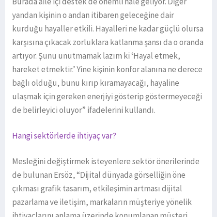
Burada aile içi destek de önemli hale geliyor. Diğer
yandan kişinin o andan itibaren geleceğine dair
kurduğu hayaller etkili. Hayalleri ne kadar güçlü olursa
karşısına çıkacak zorluklara katlanma şansı da o oranda
artıyor. Şunu unutmamak lazım ki ‘Hayal etmek,
hareket etmektir.’ Yine kişinin konfor alanına ne derece
bağlı olduğu, bunu kırıp kıramayacağı, hayaline
ulaşmak için gereken enerjiyi gösterip göstermeyeceği
de belirleyici oluyor” ifadelerini kullandı.
Hangi sektörlerde ihtiyaç var?
Mesleğini değiştirmek isteyenlere sektör önerilerinde
de bulunan Ersöz, “Dijital dünyada görselliğin öne
çıkması grafik tasarım, etkileşimin artması dijital
pazarlama ve iletişim, markaların müşteriye yönelik
ihtiyaçlarını anlama üzerinde konumlanan müşteri