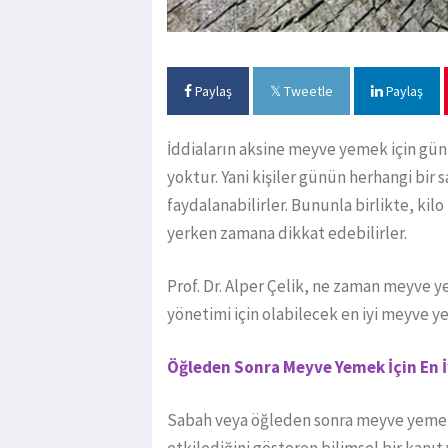
Paylaş
Tweetle
Paylaş
İddiaların aksine meyve yemek için gün
yoktur. Yani kişiler günün herhangi bir
faydalanabilirler. Bununla birlikte, kil
yerken zamana dikkat edebilirler.
Prof. Dr. Alper Çelik, ne zaman meyve yeni
yönetimi için olabilecek en iyi meyve y
Öğleden Sonra Meyve Yemek İçin En İ
Sabah veya öğleden sonra meyve yemenin
etkilediğini gösteren bilimsel bir kanıt