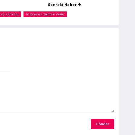
Sonraki Haber
ve zamanı
meyve ne zaman yenir
Gönder