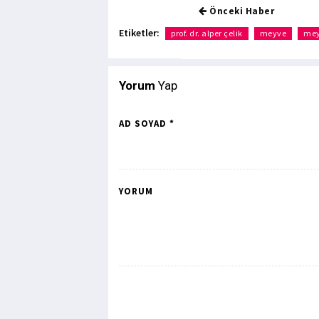
Önceki Haber
Etiketler:
prof. dr. alper çelik
meyve
mey
Yorum
Yap
AD SOYAD *
YORUM