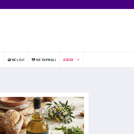
I
NE LOJI
NE YAPMALI
DIĞER