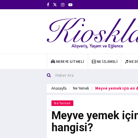
NEREYE GITMELI
NE İZLEMELI
NE D
Anasayfa
Ne Yemeli
Meyve yemek için en 
Ne Yemeli
Meyve yemek içi
hangisi?