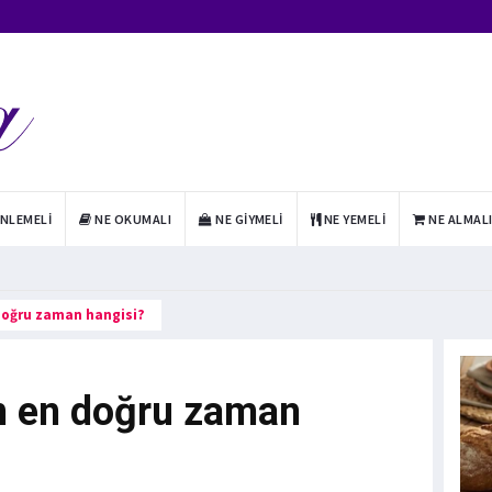
INLEMELI
NE OKUMALI
NE GIYMELI
NE YEMELI
NE ALMAL
doğru zaman hangisi?
n en doğru zaman