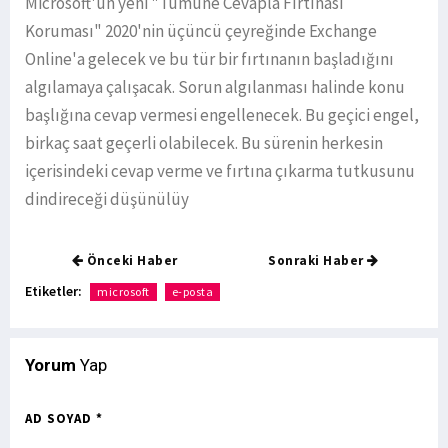
Microsoft'un yeni "Tümüne Cevapla Fırtınası
Koruması" 2020'nin üçüncü çeyreğinde Exchange
Online'a gelecek ve bu tür bir fırtınanın başladığını
algılamaya çalışacak. Sorun algılanması halinde konu
başlığına cevap vermesi engellenecek. Bu geçici engel,
birkaç saat geçerli olabilecek. Bu sürenin herkesin
içerisindeki cevap verme ve fırtına çıkarma tutkusunu
dindireceği düşünülüy
Önceki Haber
Sonraki Haber
Etiketler:
microsoft
e-posta
Yorum
Yap
AD SOYAD *