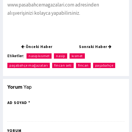
www.pasabahcemagazalari.com adresinden
alışverişinizi kolayca yapabilirsiniz.
Önceki Haber
Sonraki Haber
Etiketler:
nasip kısmet
nasip
kısmet
paşabahçe mağazaları
fincan seti
fincan
paşabahçe
Yorum
Yap
AD SOYAD *
YORUM