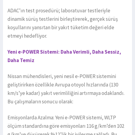
ADAC’ın test prosedürü; laboratuvar testleriyle
dinamik sürüş testlerini birleştirerek, gerçek sürüş
koşullarını yansıtan bir yakıt tüketim değeri elde
etmeyi hedefliyor.
Yeni e-POWER Sistemi: Daha Verimli, Daha Sessiz,
Daha Temiz
Nissan mühendisleri, yeni nesil e-POWER sistemini
geliştirirken özellikle Avrupa otoyol hızlarında (130
km/s’ye kadar) yakıt verimliliğini artırmaya odaklandı.
Bu çalışmaların sonucu olarak:
Emisyonlarda Azalma: Yeni e-POWER sistemi, WLTP
ölçüm standardına göre emisyonları 116 g/km’den 102
g/km’ye düşürerek %12’lik bir iyileşme sağladı. Bu