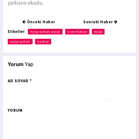
şarkısını okudu.
Önceki Haber
Sonraki Haber
Etiketler:
eyüp sultan aylar
o ses tükiye
eyüp
eyüp sultan
hadise
Yorum
Yap
AD SOYAD *
YORUM