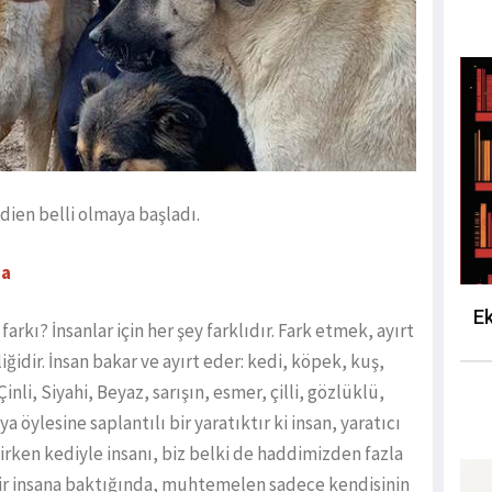
dien belli olmaya başladı.
da
Ek
 farkı? İnsanlar için her şey farklıdır. Fark etmek, ayırt
iğidir. İnsan bakar ve ayırt eder: kedi, köpek, kuş,
nli, Siyahi, Beyaz, sarışın, esmer, çilli, gözlüklü,
 öylesine saplantılı bir yaratıktır ki insan, yaratıcı
rken kediyle insanı, biz belki de haddimizden fazla
 bir insana baktığında, muhtemelen sadece kendisinin