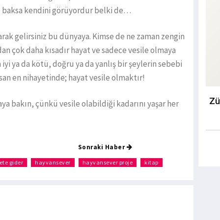
e baksa kendini görüyordur belki de…
 olarak gelirsiniz bu dünyaya. Kimse de ne zaman zengin
dan çok daha kısadır hayat ve sadece vesile olmaya
 iyi ya da kötü, doğru ya da yanlış bir şeylerin sebebi
 insan en nihayetinde; hayat vesile olmaktır!
Zü
ya bakın, çünkü vesile olabildiği kadarını yaşar her
Sonraki Haber
ete gider
hayvansever
hayvansever proje
kitap