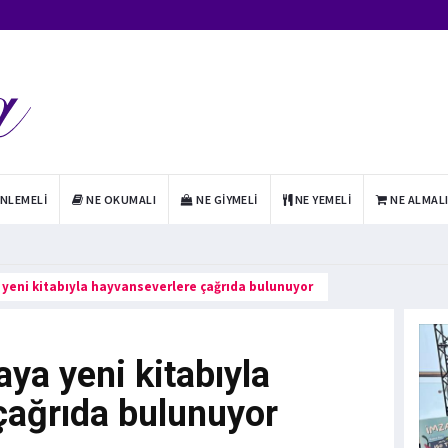
INLEMELI
NE OKUMALI
NE GIYMELI
NE YEMELI
NE ALMAL
 yeni kitabıyla hayvanseverlere çağrıda bulunuyor
ya yeni kitabıyla
çağrıda bulunuyor