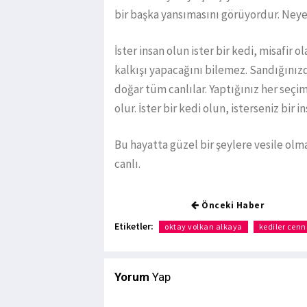
bir başka yansımasını görüyordur. Ney
İster insan olun ister bir kedi, misafir
kalkışı yapacağını bilemez. Sandığınız
doğar tüm canlılar. Yaptığınız her seçim
olur. İster bir kedi olun, isterseniz bir
Bu hayatta güzel bir şeylere vesile olma
canlı.
Önceki Haber
Etiketler:
oktay volkan alkaya
kediler cenn
Yorum
Yap