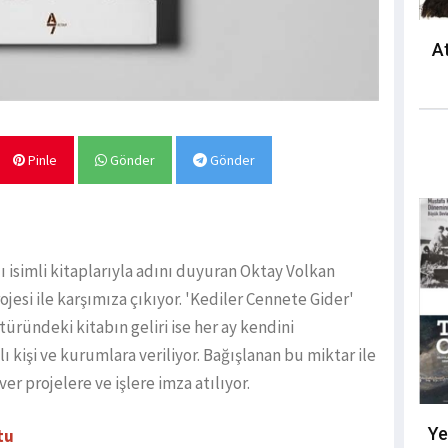
At
Pinle
Gönder
Gönder
ı isimli kitaplarıyla adını duyuran Oktay Volkan
jesi ile karşımıza çıkıyor. 'Kediler Cennete Gider'
üründeki kitabın geliri ise her ay kendini
ı kişi ve kurumlara veriliyor. Bağışlanan bu miktar ile
er projelere ve işlere imza atılıyor.
Ye
tu