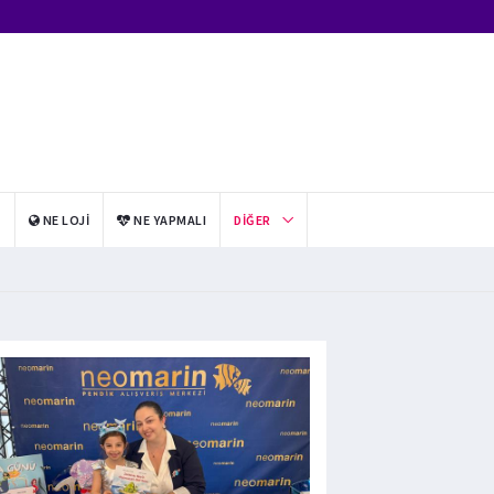
I
NE LOJI
NE YAPMALI
DIĞER