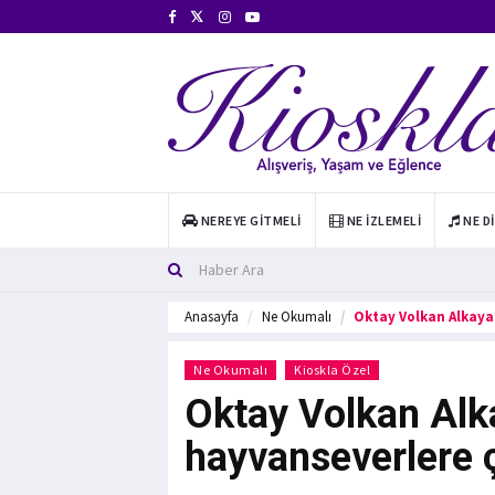
NEREYE GITMELI
NE İZLEMELI
NE D
Anasayfa
Ne Okumalı
Oktay Volkan Alkaya
Ne Okumalı
Kioskla Özel
Oktay Volkan Alka
hayvanseverlere 