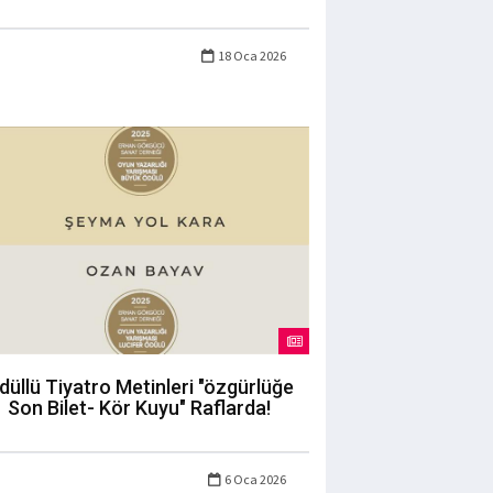
18 Oca 2026
düllü Tiyatro Metinleri "özgürlüğe
Son Bilet- Kör Kuyu" Raflarda!
6 Oca 2026